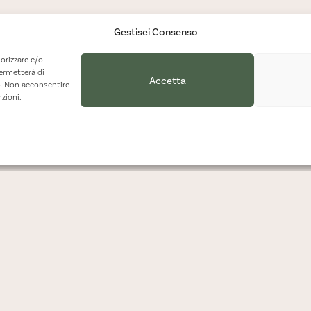
Gestisci Consenso
orizzare e/o
permetterà di
Accetta
o. Non acconsentire
nzioni.