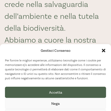
crede nella salvaguardia
dell’ambiente e nella tutela
della biodiversità.
Abbiamo a cuore la nostra
comunità ed è per noi una
Gestisci Consenso
Per fornire le migliori esperienze, utilizziamo tecnologie come i cookie per
priorità garantire che
memorizzare e/o accedere alle informazioni del dispositivo. Il consenso a
queste tecnologie ci permetterà di elaborare dati come il comportamento di
BioSikelia sia un luogo di
navigazione o ID unici su questo sito. Non acconsentire o ritirare il consenso
può influire negativamente su alcune caratteristiche e funzioni.
lavoro in cui anche le
Accetta
persone possano crescere in
Nega