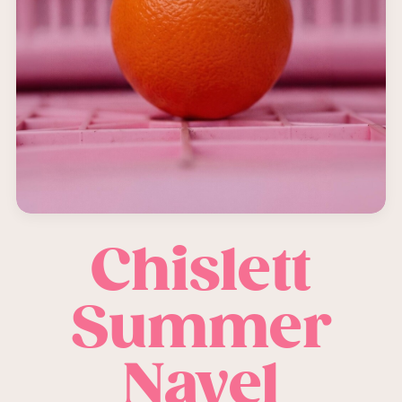
Chislett
Summer
Navel