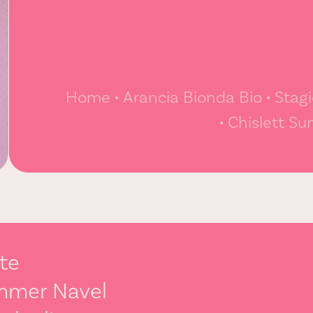
Home
Arancia Bionda Bio
Stagi
Chislett S
te
mmer Navel