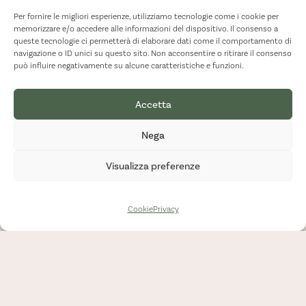
Per fornire le migliori esperienze, utilizziamo tecnologie come i cookie per
BioSikelia alla Suppliers’
memorizzare e/o accedere alle informazioni del dispositivo. Il consenso a
queste tecnologie ci permetterà di elaborare dati come il comportamento di
navigazione o ID unici su questo sito. Non acconsentire o ritirare il consenso
Conference di…
può influire negativamente su alcune caratteristiche e funzioni.
Accetta
08/06/2026
Nega
Visualizza preferenze
Cookie
Privacy