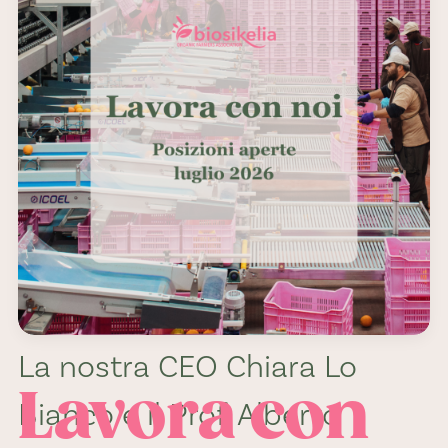
Alberto
Continella
sul canale
svizzero
SRF
La nostra CEO Chiara Lo
Lavora con
Bianco e il Prof. Alberto