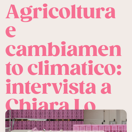
Agricoltura
e
cambiamen
to climatico:
intervista a
Chiara Lo
Bianco e