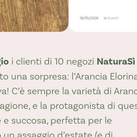
18/05/2026
In
Eventi
io
i clienti di 10 negozi
NaturaSì
ato una sorpresa: l’Arancia Elorina
va! C’è sempre la varietà di Aran
tagione, e la protagonista di que
e e succosa, perfetta per le
un assaggio d’estate (e di