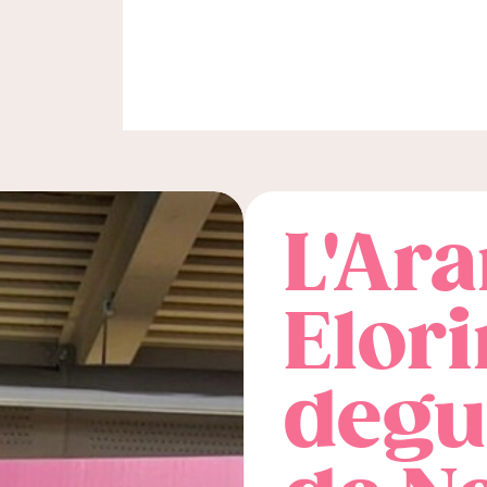
L'Ara
Elori
degu