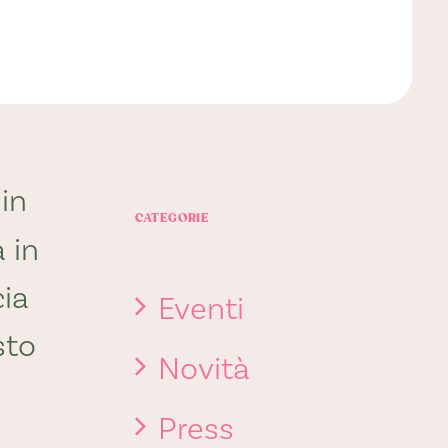
in
CATEGORIE
 in
cia
Eventi
sto
Novità
Press