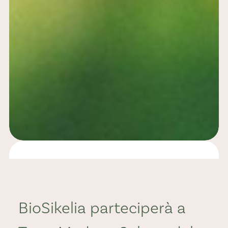
Rassegna
Stampa
BioSikelia parteciperà a