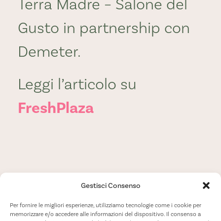
Terra Madre – Salone del
Biosikelia:
Gusto in partnership con
Freshplaz
Demeter.
12
Leggi l’articolo su
FreshPlaza
Settembre
2024
Gestisci Consenso
DEMETER
FRESHPLAZA
SALONE DEL GUSTO
Per fornire le migliori esperienze, utilizziamo tecnologie come i cookie per
memorizzare e/o accedere alle informazioni del dispositivo. Il consenso a