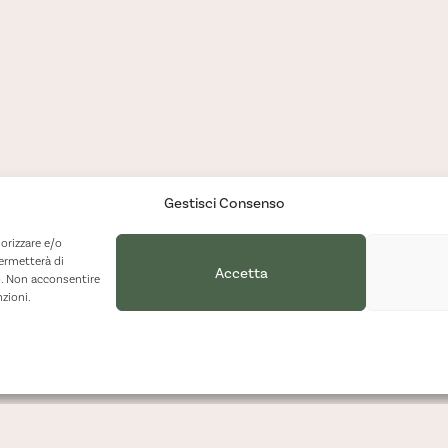
Gestisci Consenso
orizzare e/o
permetterà di
Accetta
o. Non acconsentire
nzioni.