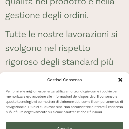
qualità nel prodotto e nella
gestione degli ordini.
Tutte le nostre lavorazioni si
svolgono nel rispetto
rigoroso degli standard più
avanzati e delle normative in
Gestisci Consenso
vigore, garantendo ai nostri
Per fornire le migliori esperienze, utilizziamo tecnologie come i cookie per
memorizzare e/o accedere alle informazioni del dispositivo. Il consenso a
clienti la tracciabilità totale
queste tecnologie ci permetterà di elaborare dati come il comportamento di
navigazione o ID unici su questo sito. Non acconsentire o ritirare il consenso
può influire negativamente su alcune caratteristiche e funzioni.
di ogni singolo frutto od
Accetta