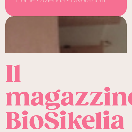
Home
Azienda
Lavorazioni
Il
magazzin
BioSikelia