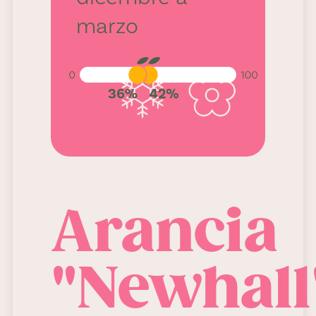
36% - 42%
marzo
Arancia
Usi e
"Newhall