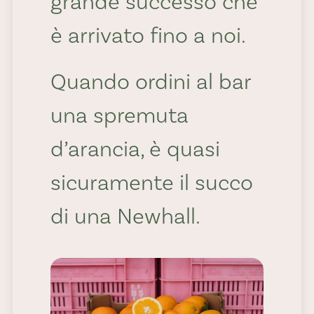
grande successo che
mangiato sono
è arrivato fino a noi.
pesanti non ha mai
provato una
Quando ordini al bar
Washington!
una spremuta
d’arancia, è quasi
Ottima scelta anche
sicuramente il succo
per le spremute
di una Newhall.
mattutine, grazie alla
sua eccellente resa in
succo. Davvero