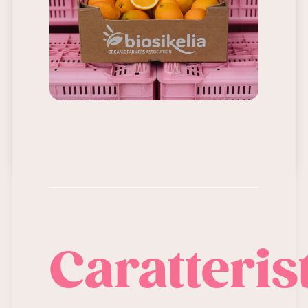
un’arancia a tutto
tondo.
by Roberto Piasco
Caratteris