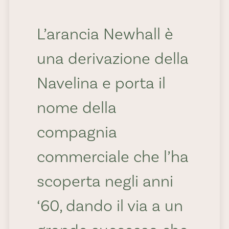
ricette
L’arancia Newhall è
una derivazione della
Equilibrata e leggera:
Navelina e porta il
la Washington Navel
nome della
è l’arancia da tavola
compagnia
perfetta, ideale da
commerciale che l’ha
gustare dopo il pasto.
scoperta negli anni
Chi dice che gli
‘60, dando il via a un
agrumi dopo