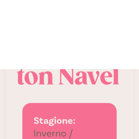
CONTATTI
Washing
ton Navel
Stagione:
Inverno /