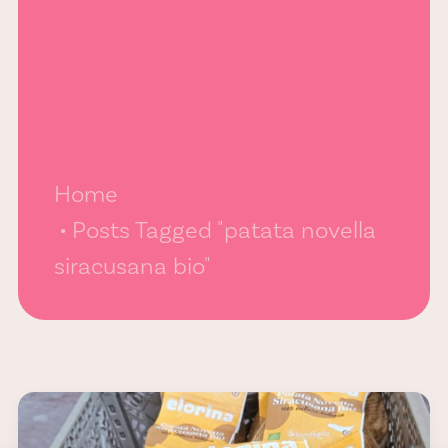
Home
Posts Tagged "patata novella
siracusana bio"