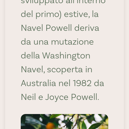
sviluppato all’interno
del primo) estive, la
Usi e
Navel Powell deriva
da una mutazione
ricette
della Washington
Navel, scoperta in
Anche in questo
Australia nel 1982 da
caso, come per le
Neil e Joyce Powell.
Lane Late, ci
troviamo di fronte a