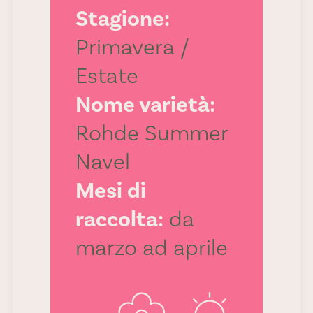
Stagione:
Primavera /
Estate
Nome varietà:
Rohde Summer
Navel
Mesi di
raccolta:
da
marzo ad aprile