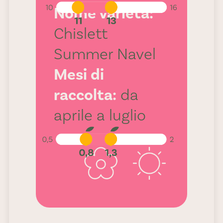
Nome varietà:
Chislett
Summer Navel
Acidità:
Mesi di
0,8 - 1,3
raccolta:
da
aprile a luglio
Percentuale
di succo: