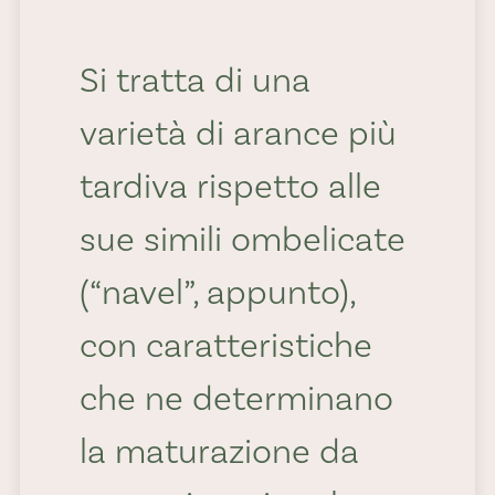
amaro: la Navel
Powell è un’arancia
Si tratta di una
perfetta per le
varietà di arance più
spremute ma ottima
tardiva rispetto alle
anche da gustare a
sue simili ombelicate
spicchi in tutta la sua
(“navel”, appunto),
freschezza.
con caratteristiche
che ne determinano
la maturazione da
by Roberto Piasco