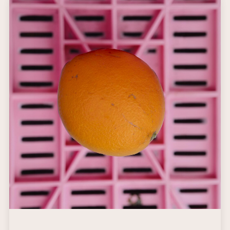
più spessa rispetto a
quella della Lane
Late ma comunque
facile da pelare.
Come tutte le navel,
queste arance non
hanno semi e grazie
al loro ottimale
rapporto tra dolcezza