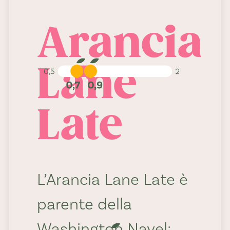
0,7 - 0,9
Arancia
Lane
Late
Percentuale
di succo:
48,3%
L’Arancia Lane Late è
parente della
Washington Navel: