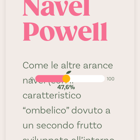
Navel
Percentuale
Powell
di succo:
47,6%
Come le altre arance
navel (con il
caratteristico
“ombelico” dovuto a
un secondo frutto