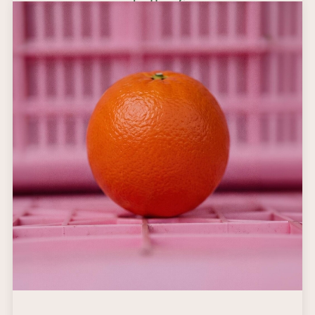
arance dalla forma
sferica, la buccia
sottile e meno
rugosa delle
Washington Navel,
contraddistinte da
polpa bionda e
croccante, assenza di
semi, sapore dolce e
contenuto di