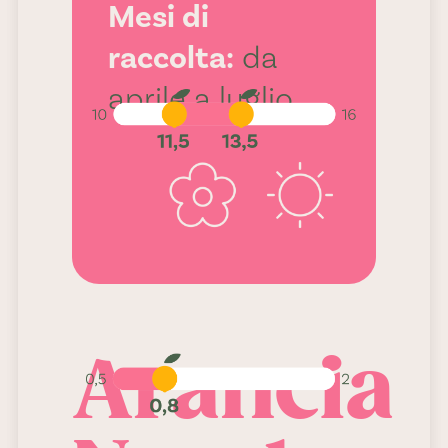
11,5-13,5
Mesi di
raccolta:
da
aprile a luglio
Acidità:
0,8
Arancia