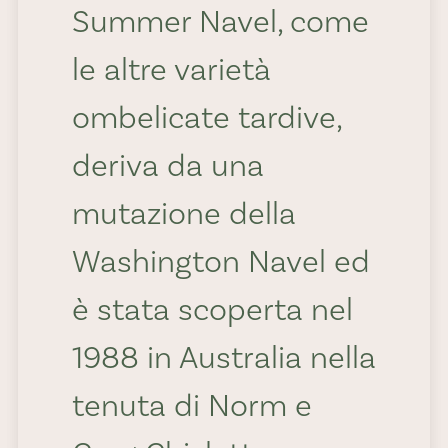
Usi e
Summer Navel, come
ricette
le altre varietà
ombelicate tardive,
deriva da una
Grazie alla sua
mutazione della
dolcezza e alla
Washington Navel ed
croccantezza della
è stata scoperta nel
sua polpa, l’arancia
1988 in Australia nella
Lane Late è un
tenuta di Norm e
piacere da mangiare