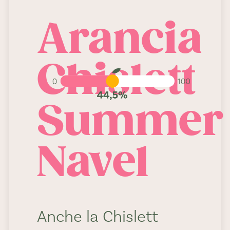
44,5%
Arancia
Chislett
Summer
Navel
Anche la Chislett