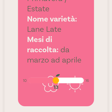
Estate
più caldi.
Nome varietà:
Lane Late
Dolcezza:
Mesi di
raccolta:
da
13
marzo ad aprile
Acidità: