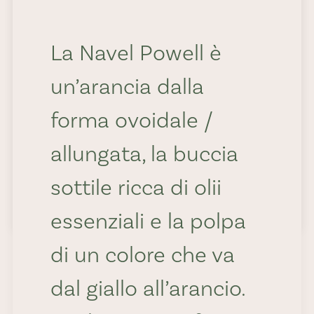
rapporto
dolcezza/acidità e
La Navel Powell è
alla buona
un’arancia dalla
percentuale di succo.
forma ovoidale /
allungata, la buccia
sottile ricca di olii
by Roberto Piasco
essenziali e la polpa
di un colore che va
dal giallo all’arancio.