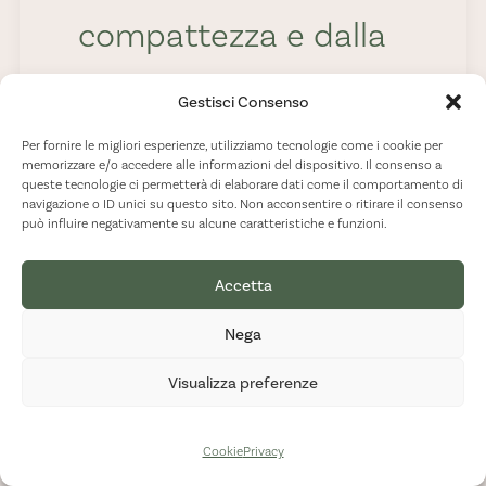
compattezza e dalla
polpa arancione
Gestisci Consenso
acceso. Questa
Per fornire le migliori esperienze, utilizziamo tecnologie come i cookie per
memorizzare e/o accedere alle informazioni del dispositivo. Il consenso a
arancia presenta il
queste tecnologie ci permetterà di elaborare dati come il comportamento di
navigazione o ID unici su questo sito. Non acconsentire o ritirare il consenso
può influire negativamente su alcune caratteristiche e funzioni.
caratteristico
“ombelico” tipico
Accetta
Nega
delle varietà Navel e
Visualizza preferenze
si distingue per l’alto
contenuto di
Cookie
Privacy