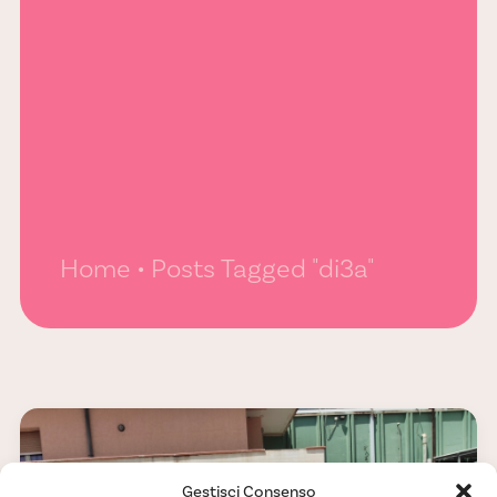
Home
Posts Tagged "di3a"
Gestisci Consenso