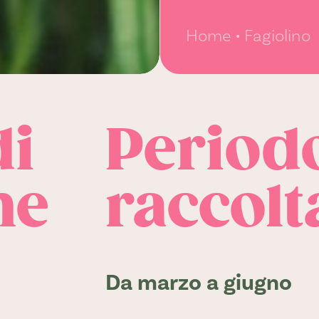
Home
Fagiolino
di
Periodo
ne
raccolt
Da marzo a giugno